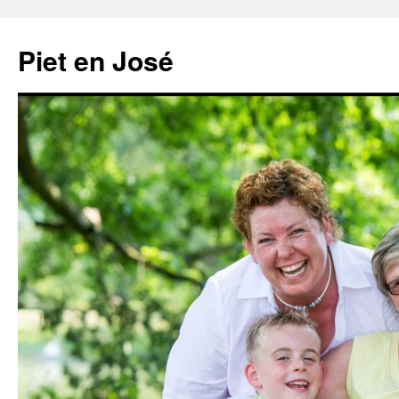
Ga
naar
Piet en José
de
inhoud