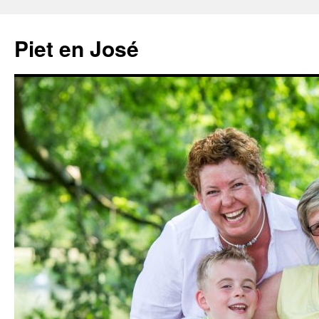
Ga
naar
Piet en José
de
inhoud