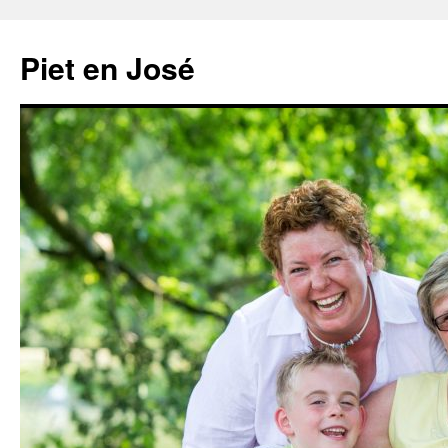
Ga
naar
Piet en José
de
inhoud