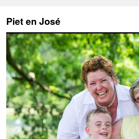
Ga
naar
Piet en José
de
inhoud