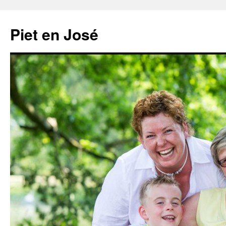
Ga
naar
Piet en José
de
inhoud