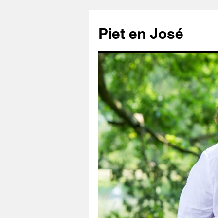
Ga
naar
Piet en José
de
inhoud