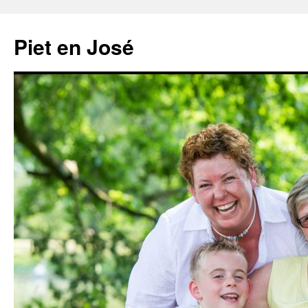
Ga
naar
Piet en José
de
inhoud