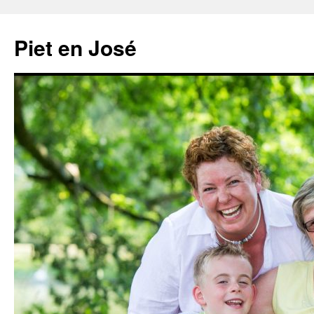
Ga
naar
Piet en José
de
inhoud