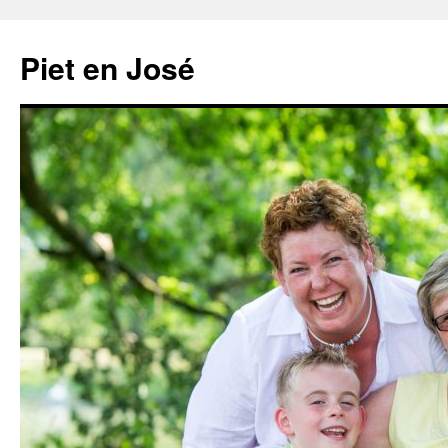
Ga
naar
Piet en José
de
inhoud