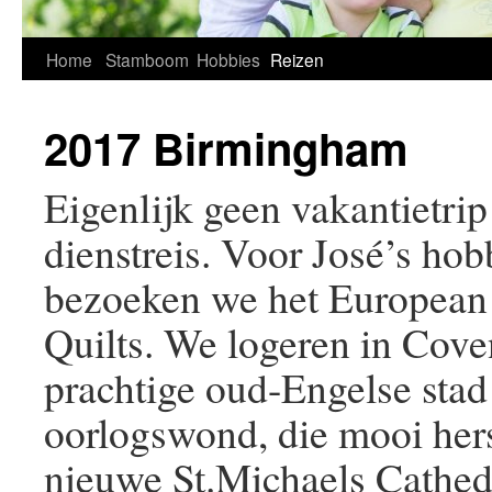
Home
Stamboom
Hobbies
Reizen
2017 Birmingham
Eigenlijk geen vakantietri
dienstreis. Voor José’s hobb
bezoeken we het European 
Quilts. We logeren in Cove
prachtige oud-Engelse stad 
oorlogswond, die mooi herst
nieuwe St.Michaels Cathe