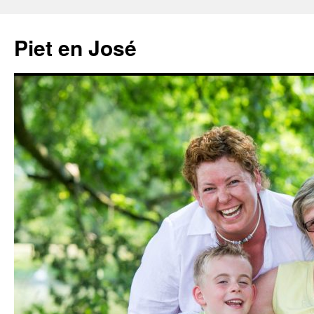
Ga
naar
Piet en José
de
inhoud