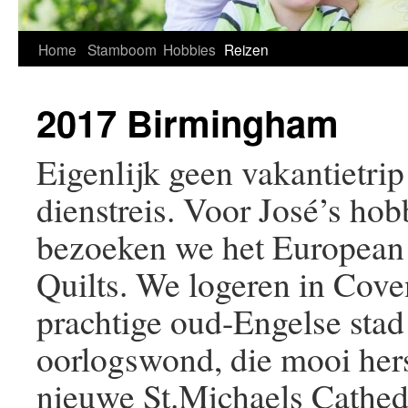
Home
Stamboom
Hobbies
Reizen
2017 Birmingham
Eigenlijk geen vakantietri
dienstreis. Voor José’s hobb
bezoeken we het European 
Quilts. We logeren in Cove
prachtige oud-Engelse stad 
oorlogswond, die mooi herst
nieuwe St.Michaels Cathe