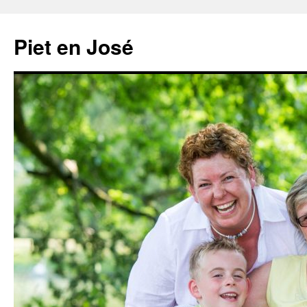
Ga
naar
Piet en José
de
inhoud