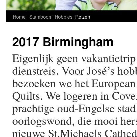
Home
Stamboom
Hobbies
Reizen
2017 Birmingham
Eigenlijk geen vakantietri
dienstreis. Voor José’s hobb
bezoeken we het European 
Quilts. We logeren in Cove
prachtige oud-Engelse stad 
oorlogswond, die mooi herst
nieuwe St.Michaels Cathe