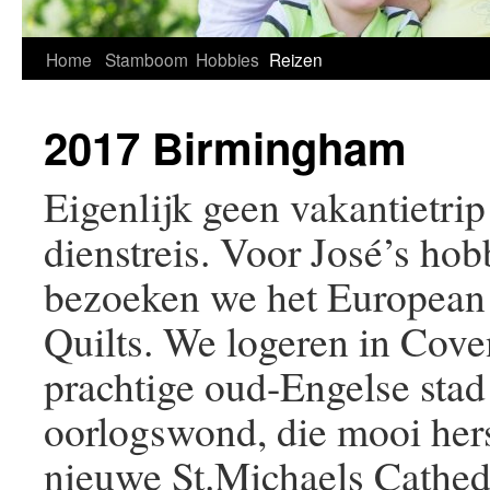
Home
Stamboom
Hobbies
Reizen
2017 Birmingham
Eigenlijk geen vakantietri
dienstreis. Voor José’s hobb
bezoeken we het European 
Quilts. We logeren in Cove
prachtige oud-Engelse stad 
oorlogswond, die mooi herst
nieuwe St.Michaels Cathe