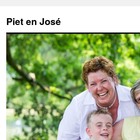
Ga
naar
Piet en José
de
inhoud