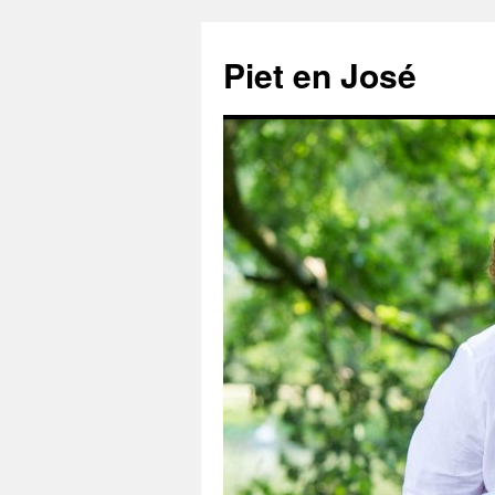
Ga
naar
Piet en José
de
inhoud