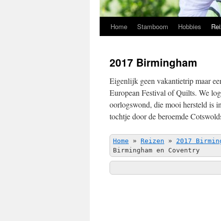
Home
Stamboom
Hobbies
Rei
2017 Birmingham
Eigenlijk geen vakantietrip maar ee
European Festival of Quilts. We log
oorlogswond, die mooi hersteld is 
tochtje door de beroemde Cotswolds 
Home
»
Reizen
»
2017 Birmin
Birmingham en Coventry