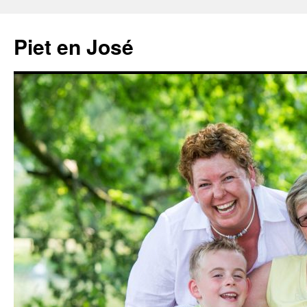
Ga
naar
Piet en José
de
inhoud