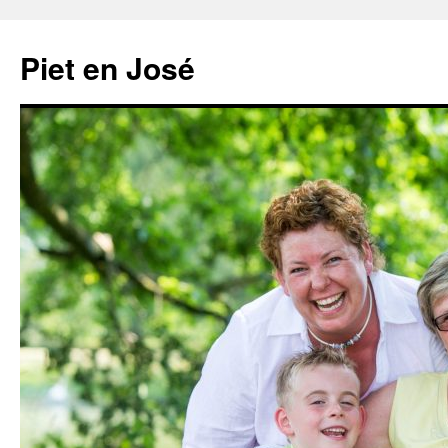
Ga
naar
Piet en José
de
inhoud